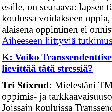
esille, on seuraava: lapsen t
koulussa voidakseen oppia, 
alaisena oppiminen ei onnis
Aiheeseen liittyviä tutkimu
K: Voiko Transsendenttis
lievittää tätä stressiä?
Tri Stixrud:
Mielestäni TM:l
oppimis- ja tarkkaavaisuuso
Joissain kouluissa Transsen