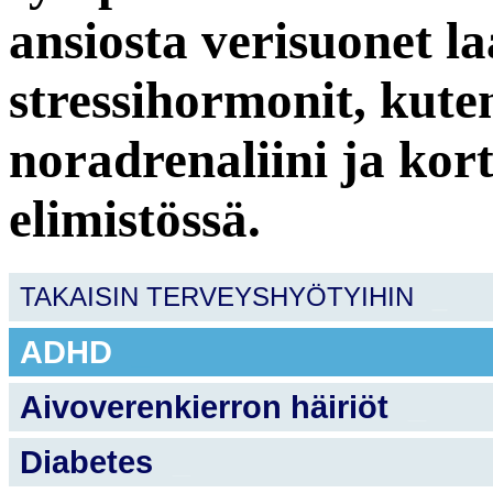
ansiosta verisuonet la
stressihormonit, kuten
noradrenaliini ja kort
elimistössä.
TAKAISIN TERVEYSHYÖTYIHIN
_
ADHD
_
Aivoverenkierron häiriöt
_
Diabetes
_