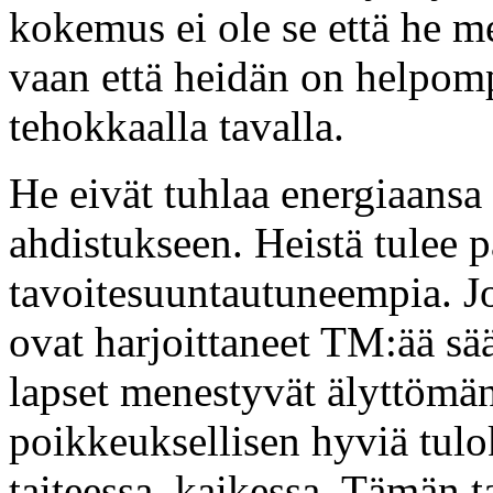
kokemus ei ole se että he me
vaan että heidän on helpom
tehokkaalla tavalla.
He eivät tuhlaa energiaansa 
ahdistukseen. Heistä tulee 
tavoitesuuntautuneempia. Jos
ovat harjoittaneet TM:ää sä
lapset menestyvät älyttömän
poikkeuksellisen hyviä tulok
taiteessa, kaikessa. Tämän t