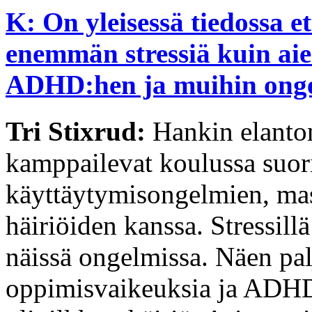
K: On yleisessä tiedossa e
enemmän stressiä kuin a
ADHD:hen ja muihin ong
Tri Stixrud:
Hankin elanton
kamppailevat koulussa suor
käyttäytymisongelmien, mas
häiriöiden kanssa. Stressill
näissä ongelmissa. Näen palj
oppimisvaikeuksia ja ADHD 