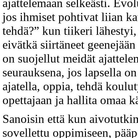
ajattelemaan selkeästi. Evo
jos ihmiset pohtivat liian k
tehdä?” kun tiikeri lähestyi
eivätkä siirtäneet geenejää
on suojellut meidät ajattele
seurauksena, jos lapsella on
ajatella, oppia, tehdä koulu
opettajaan ja hallita omaa k
Sanoisin että kun aivotutki
sovellettu oppimiseen, pääp