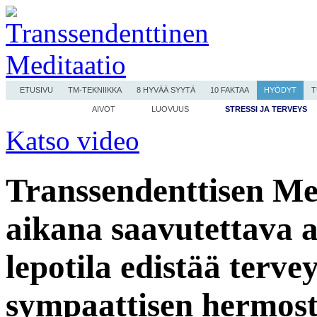
ETUSIVU
TM-TEKNIIKKA
8 HYVÄÄ SYYTÄ
10 FAKTAA
HYÖDYT
T
AIVOT
LUOVUUS
STRESSI JA TERVEYS
Katso video
Transsendenttisen Me
aikana saavutettava a
lepotila edistää terve
sympaattisen hermost