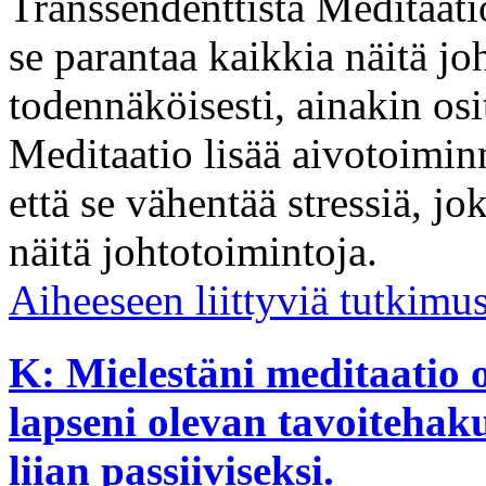
Transsendenttista Meditaati
se parantaa kaikkia näitä j
todennäköisesti, ainakin osit
Meditaatio lisää aivotoiminn
että se vähentää stressiä, j
näitä johtotoimintoja.
Aiheeseen liittyviä tutkimu
K: Mielestäni meditaatio 
lapseni olevan tavoitehak
liian passiiviseksi.