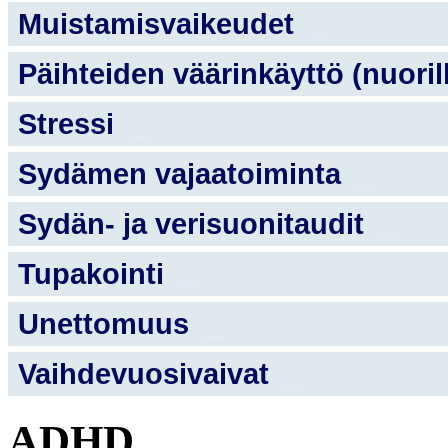
Muistamisvaikeudet
_
Päihteiden väärinkäyttö (nuoril
Stressi
_
Sydämen vajaatoiminta
_
Sydän- ja verisuonitaudit
_
Tupakointi
_
Unettomuus
_
Vaihdevuosivaivat
_
ADHD