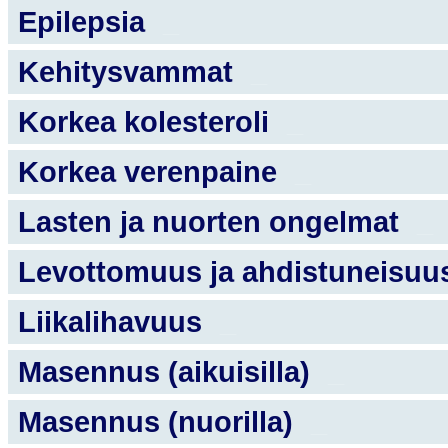
Epilepsia
_
Kehitysvammat
_
Korkea kolesteroli
_
Korkea verenpaine
_
Lasten ja nuorten ongelmat
_
Levottomuus ja ahdistuneisu
Liikalihavuus
_
Masennus (aikuisilla)
_
Masennus (nuorilla)
_