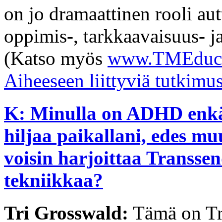
on jo dramaattinen rooli au
oppimis-, tarkkaavaisuus- 
(Katso myös
www.TMEduca
Aiheeseen liittyviä tutkimu
K: Minulla on ADHD enkä
hiljaa paikallani, edes m
voisin harjoittaa Transse
tekniikkaa?
Tri Grosswald:
Tämä on Tr