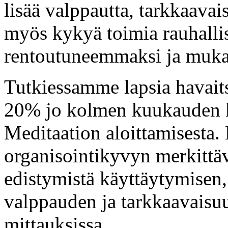
lisää valppautta, tarkkaavai
myös kykyä toimia rauhallis
rentoutuneemmaksi ja mukav
Tutkiessamme lapsia havai
20% jo kolmen kuukauden k
Meditaation aloittamisesta
organisointikyvyn merkittä
edistymistä käyttäytymisen,
valppauden ja tarkkaavaisu
mittauksissa.