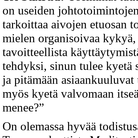
on useiden johtotoimintojen
tarkoittaa aivojen etuosan t
mielen organisoivaa kykyä, j
tavoitteellista käyttäytymis
tehdyksi, sinun tulee kyetä
ja pitämään asiaankuuluvat t
myös kyetä valvomaan itseäs
menee?”
On olemassa hyvää todistusa