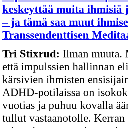
keskeyttää muita ihmisiä j
– ja tämä saa muut ihmis
Transsendenttisen Meditaa
Tri Stixrud:
Ilman muuta. M
että impulssien hallinnan e
kärsivien ihmisten ensisija
ADHD-potilaissa on isokoko
vuotias ja puhuu kovalla ää
tullut vastaanotolle. Kerra