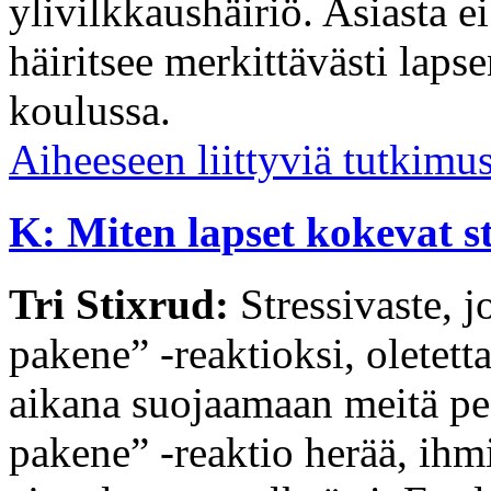
ylivilkkaushäiriö. Asiasta ei
häiritsee merkittävästi laps
koulussa.
Aiheeseen liittyviä tutkimu
K: Miten lapset kokevat s
Tri Stixrud:
Stressivaste, j
pakene” -reaktioksi, oletett
aikana suojaamaan meitä ped
pakene” -reaktio herää, ihmi