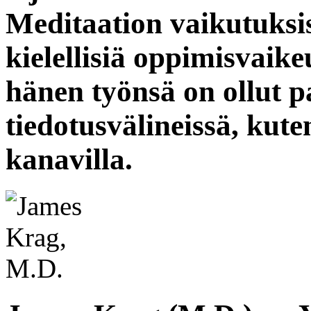
Meditaation vaikutuksist
kielellisiä oppimisvaike
hänen työnsä on ollut p
tiedotusvälineissä, ku
kanavilla.