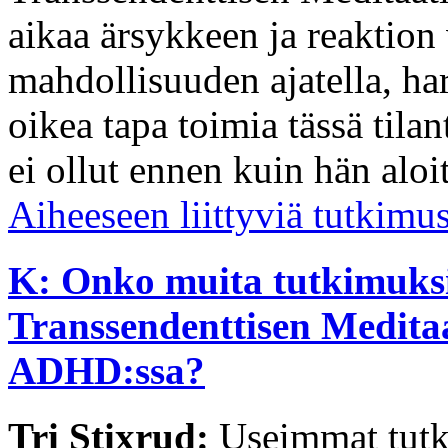
aikaa ärsykkeen ja reaktion 
mahdollisuuden ajatella, har
oikea tapa toimia tässä tila
ei ollut ennen kuin hän aloi
Aiheeseen liittyviä tutkimu
K: Onko muita tutkimuks
Transsendenttisen Meditaa
ADHD:ssa?
Tri Stixrud:
Useimmat tutki