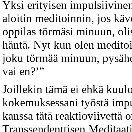
Yksi erityisen impulsiivine
aloitin meditoinnin, jos käv
oppilas törmäsi minuun, oli
häntä. Nyt kun olen medito
joku törmää minuun, pysähd
vai en?’”
Joillekin tämä ei ehkä kuul
kokemuksessani työstä impuls
kanssa tätä reaktioviivettä 
Transsendenttisen Meditaati