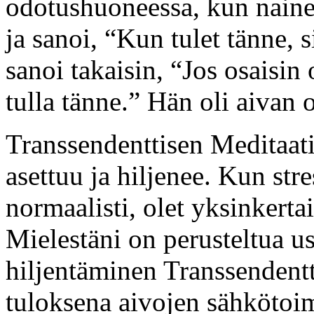
odotushuoneessa, kun nainen 
ja sanoi, “Kun tulet tänne, 
sanoi takaisin, “Jos osaisin o
tulla tänne.” Hän oli aivan 
Transsendenttisen Meditaat
asettuu ja hiljenee. Kun stre
normaalisti, olet yksinkert
Mielestäni on perusteltua u
hiljentäminen Transsendentt
tuloksena aivojen sähkötoim