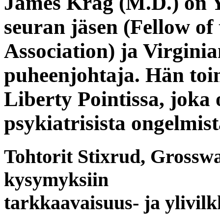
James Krag (M.D.)
on Y
seuran jäsen (Fellow of
Association) ja Virgini
puheenjohtaja. Hän toi
Liberty Pointissa, joka
psykiatrisista ongelmista
Tohtorit Stixrud, Grossw
kysymyksiin
tarkkaavaisuus- ja ylivi