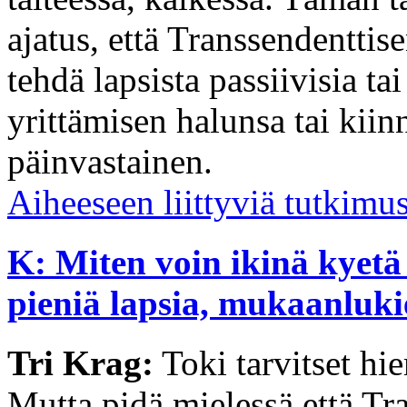
ajatus, että Transsendenttis
tehdä lapsista passiivisia t
yrittämisen halunsa tai kii
päinvastainen.
Aiheeseen liittyviä tutkimu
K: Miten voin ikinä kyet
pieniä lapsia, mukaanluk
Tri Krag:
Toki tarvitset hi
Mutta pidä mielessä että Tra