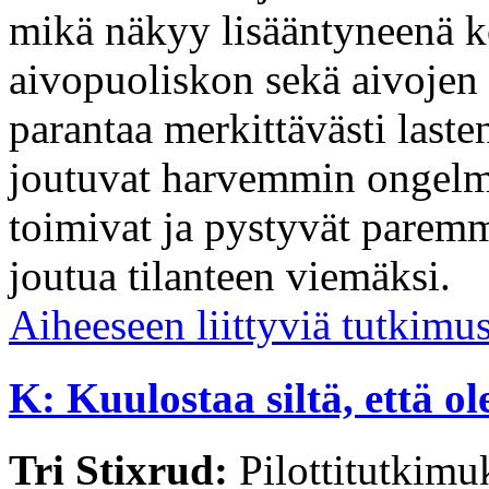
mikä näkyy lisääntyneenä 
aivopuoliskon sekä aivojen e
parantaa merkittävästi laste
joutuvat harvemmin ongelmi
toimivat ja pystyvät parem
joutua tilanteen viemäksi.
Aiheeseen liittyviä tutkimu
K: Kuulostaa siltä, että ol
Tri Stixrud:
Pilottitutkimu