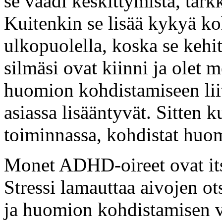
se vaadi keskittymistä, tark
Kuitenkin se lisää kykyä k
ulkopuolella, koska se kehi
silmäsi ovat kiinni ja olet 
huomion kohdistamiseen liit
asiassa lisääntyvät. Sitten k
toiminnassa, kohdistat huom
Monet ADHD-oireet ovat itse
Stressi lamauttaa aivojen o
ja huomion kohdistamisen v